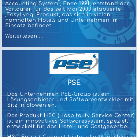
Accounting System‘, Ende 1991, entstand der
Vorläufer für das seit Mai 2000 etablierte
‚EasyLynq‘ Produkt, das sich in vielen
namhaften Hotels und Unternehmen im
Einsatz befindet.
Eurofluxo
Weiterlesen …
PSE
Das Unternehmen PSE-Group ist ein
Lösungsanbieter und Softwareentwickler mit
Sitz in Slowenien.
Das Produkt HSC (Hospitality Service Center)
ist ein innovatives Softwaresystem, speziell
entwickelt für das Hotel- und Gastgewerbe.
HSC Entry / Connect bietet alle Möglichkeite