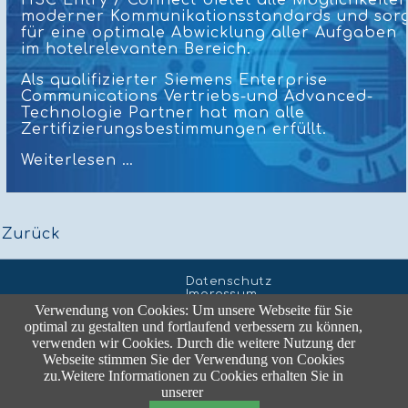
moderner Kommunikationsstandards und sor
für eine optimale Abwicklung aller Aufgaben
im hotelrelevanten Bereich.
Als qualifizierter Siemens Enterprise
Communications Vertriebs-und Advanced-
Technologie Partner hat man alle
Zertifizierungsbestimmungen erfüllt.
PSE
Weiterlesen …
Zurück
Navigation
Datenschutz
überspringen
Impressum
Verwendung von Cookies: Um unsere Webseite für Sie
optimal zu gestalten und fortlaufend verbessern zu können,
Unsere Inf
o
line:
+49 9824 923 397 0
oder:
verwenden wir Cookies. Durch die weitere Nutzung der
info@hospitelly.com
Webseite stimmen Sie der Verwendung von Cookies
Im Störungsfall:
+49 9824 923 397 7
oder:
zu.Weitere Informationen zu Cookies erhalten Sie in
support@hospitelly.com
unserer
© Hospitelly GmbH & Co. KG, Dietenhofen 2021.